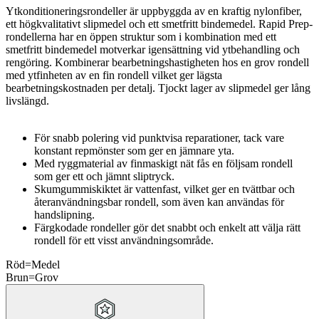
Ytkonditioneringsrondeller är uppbyggda av en kraftig nylonfiber,
ett högkvalitativt slipmedel och ett smetfritt bindemedel. Rapid Prep-
rondellerna har en öppen struktur som i kombination med ett
smetfritt bindemedel motverkar igensättning vid ytbehandling och
rengöring. Kombinerar bearbetningshastigheten hos en grov rondell
med ytfinheten av en fin rondell vilket ger lägsta
bearbetningskostnaden per detalj. Tjockt lager av slipmedel ger lång
livslängd.
För snabb polering vid punktvisa reparationer, tack vare
konstant repmönster som ger en jämnare yta.
Med ryggmaterial av finmaskigt nät fås en följsam rondell
som ger ett och jämnt sliptryck.
Skumgummiskiktet är vattenfast, vilket ger en tvättbar och
återanvändningsbar rondell, som även kan användas för
handslipning.
Färgkodade rondeller gör det snabbt och enkelt att välja rätt
rondell för ett visst användningsområde.
Röd=Medel
Brun=Grov