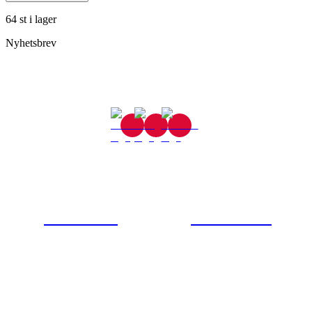
64 st i lager
Nyhetsbrev
Gjutaregatan 8
665 32 Kil
0554-40070
Kontakta oss
© Tipro AB