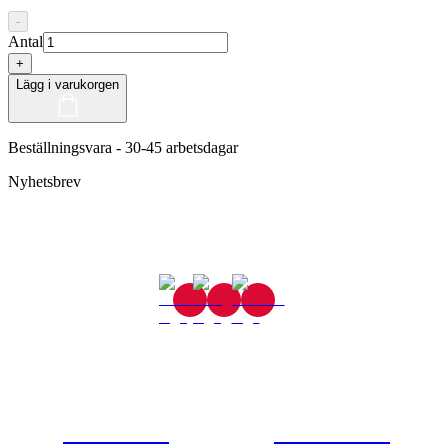
-
Antal
+
Lägg i varukorgen
Beställningsvara - 30-45 arbetsdagar
Nyhetsbrev
Gjutaregatan 8
665 32 Kil
0554-40070
Kontakta oss