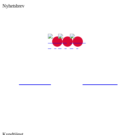
Nyhetsbrev
Gjutaregatan 8
665 32 Kil
0554-40070
Kontakta oss
© Tipro AB
Kundtjänst