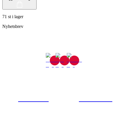
71 st i lager
Nyhetsbrev
Gjutaregatan 8
665 32 Kil
0554-40070
Kontakta oss
© Tipro AB