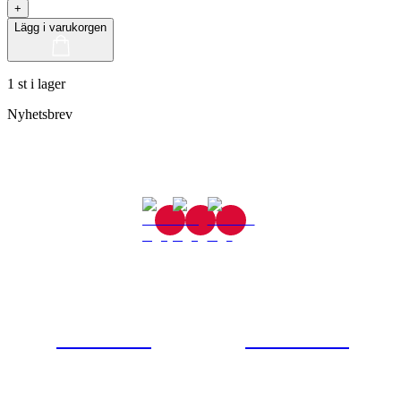
+
Lägg i varukorgen
1 st i lager
Nyhetsbrev
Gjutaregatan 8
665 32 Kil
0554-40070
Kontakta oss