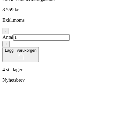
8 559 kr
Exkl.moms
-
Antal
+
Lägg i varukorgen
4 st i lager
Nyhetsbrev