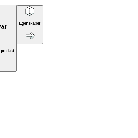
Egenskaper
var
 produkt