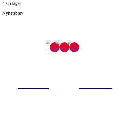
4 st i lager
Nyhetsbrev
Gjutaregatan 8
665 32 Kil
0554-40070
Kontakta oss
© Tipro AB