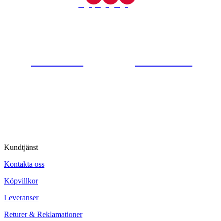
Gjutaregatan 8
665 32 Kil
0554-40070
Kontakta oss
© Tipro AB
Kundtjänst
Kontakta oss
Köpvillkor
Leveranser
Returer & Reklamationer