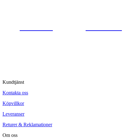
Gjutaregatan 8
665 32 Kil
0554-40070
Kontakta oss
© Tipro AB
Kundtjänst
Kontakta oss
Köpvillkor
Leveranser
Returer & Reklamationer
Om oss