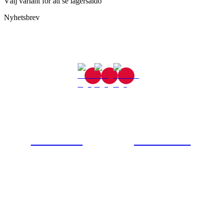
Välj variant för att se lagersaldo
Nyhetsbrev
Gjutaregatan 8
665 32 Kil
0554-40070
Kontakta oss
© Tipro AB