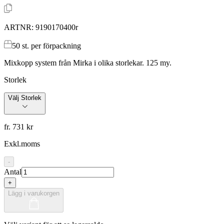
ARTNR:
9190170400r
50
st. per förpackning
Mixkopp system från Mirka i olika storlekar. 125 my.
Storlek
Välj Storlek
fr. 731 kr
Exkl.moms
-
Antal
+
Lägg i varukorgen