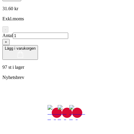
31.60 kr
Exkl.moms
-
Antal
+
Lägg i varukorgen
97 st i lager
Nyhetsbrev
Gjutaregatan 8
665 32 Kil