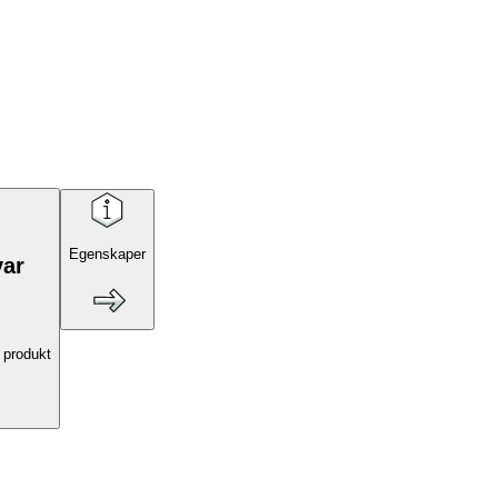
Egenskaper
var
 produkt