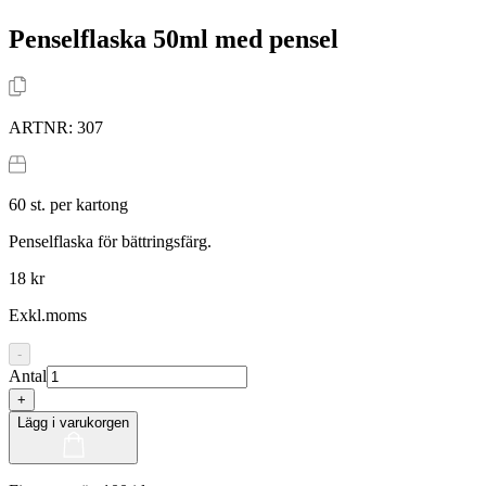
Penselflaska 50ml med pensel
ARTNR:
307
60
st. per kartong
Penselflaska för bättringsfärg.
18 kr
Exkl.moms
-
Antal
+
Lägg i varukorgen