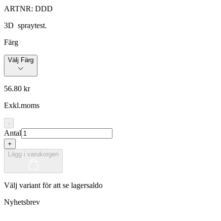
ARTNR:
DDD
3D spraytest.
Färg
Välj Färg
56.80 kr
Exkl.moms
-
Antal
+
Lägg i varukorgen
Välj variant för att se lagersaldo
Nyhetsbrev