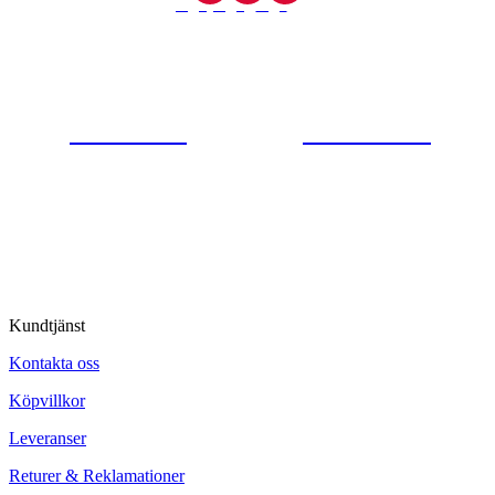
Gjutaregatan 8
665 32 Kil
0554-40070
Kontakta oss
© Tipro AB
Kundtjänst
Kontakta oss
Köpvillkor
Leveranser
Returer & Reklamationer