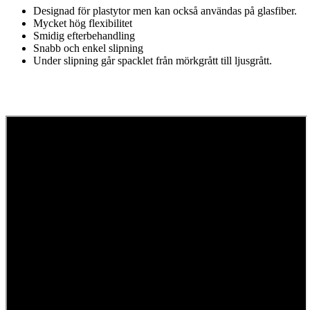
Designad för plastytor men kan också användas på glasfiber.
Mycket hög flexibilitet
Smidig efterbehandling
Snabb och enkel slipning
Under slipning går spacklet från mörkgrått till ljusgrått.