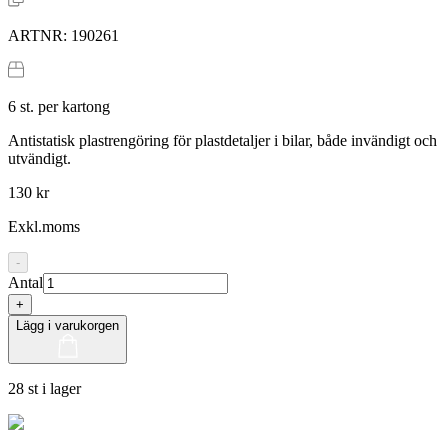
ARTNR:
190261
6
st. per kartong
Antistatisk plastrengöring för plastdetaljer i bilar, både invändigt och
utvändigt.
130 kr
Exkl.moms
-
Antal
+
Lägg i varukorgen
28 st i lager