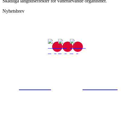
Skadliga långtidseffekter för vattenlevande organismer.
Nyhetsbrev
Gjutaregatan 8
665 32 Kil
0554-40070
Kontakta oss
© Tipro AB