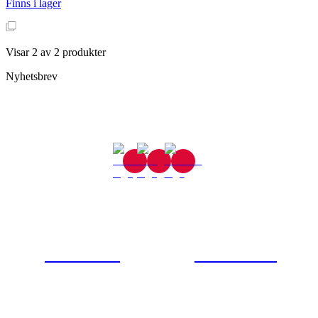
Finns i lager
Visar
2
av
2
produkter
Nyhetsbrev
Gjutaregatan 8
665 32 Kil
0554-40070
Kontakta oss
© Tipro AB