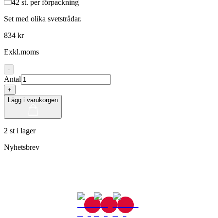
42
st. per förpackning
Set med olika svetstrådar.
834 kr
Exkl.moms
-
Antal
+
Lägg i varukorgen
2 st i lager
Nyhetsbrev