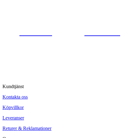
Gjutaregatan 8
665 32 Kil
0554-40070
Kontakta oss
© Tipro AB
Kundtjänst
Kontakta oss
Köpvillkor
Leveranser
Returer & Reklamationer