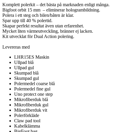
Komplett polerkit – det bästa på marknaden enligt många.
Bigfoot orbit 15 mm – eliminerar hologrambildning.
Polera i ett steg och bilen/båten är klar.
Spar upp till 40 % polertid.
Skapar perfekt resultat även utan erfarenhet.
Mycket liten värmeutveckling, bränner ej lacken.
Kit utvecklat för Dual Action polering.
Levereras med
LHR15ES Maskin
Ullpad blå
Ullpad gul
Skumpad blå
Skumpad gul
Polermedel coarse blå
Polermedel fine gul
Uno protect one step
Mikrofiberduk blå
Mikrofiberduk gul
Mikrofiberduk vit
Polerförkläde
Claw pad tool
Kabelklämma
BigFoot bag