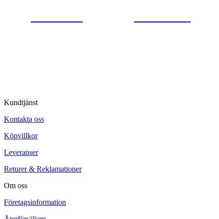
0554-40070
Kontakta oss
© Tipro AB
Kundtjänst
Kontakta oss
Köpvillkor
Leveranser
Returer & Reklamationer
Om oss
Företagsinformation
Återförsäljare