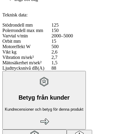
Teknisk data:
Stödrondell mm
125
Polerrondell max mm
150
Varvtal v/min
2000–5000
Orbit mm
15
Motoreffekt W
500
Vikt kg
2,6
Vibration m/sek²
2,7
Mätosäkerhet m/sek²
1,5
Ljudtrycksnivå dB(A)
88
Betyg från kunder
Kundrecensioner och betyg för denna produkt