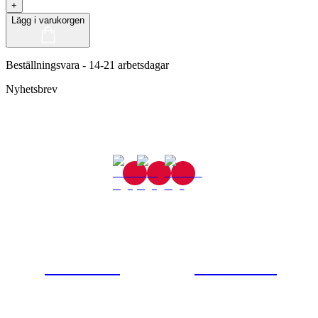
+
Lägg i varukorgen
Beställningsvara - 14-21 arbetsdagar
Nyhetsbrev
Gjutaregatan 8
665 32 Kil
0554-40070
Kontakta oss