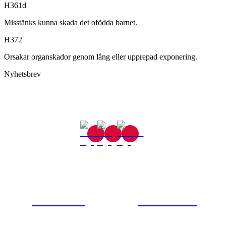
H361d
Misstänks kunna skada det ofödda barnet.
H372
Orsakar organskador genom lång eller upprepad exponering.
Nyhetsbrev
Gjutaregatan 8
665 32 Kil
0554-40070
Kontakta oss