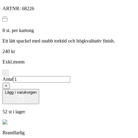
ARTNR:
68226
8
st. per kartong
Ett lätt spackel med snabb torktid och högkvalitativ finish.
240 kr
Exkl.moms
-
Antal
+
Lägg i varukorgen
52 st i lager
Brandfarlig