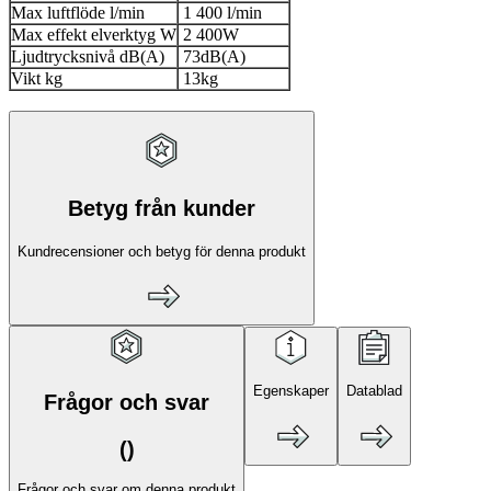
Max luftflöde l/min
1 400 l/min
Max effekt elverktyg W
2 400W
Ljudtrycksnivå dB(A)
73dB(A)
Vikt kg
13kg
Betyg från kunder
Kundrecensioner och betyg för denna produkt
Egenskaper
Datablad
Frågor och svar
(
)
Frågor och svar om denna produkt