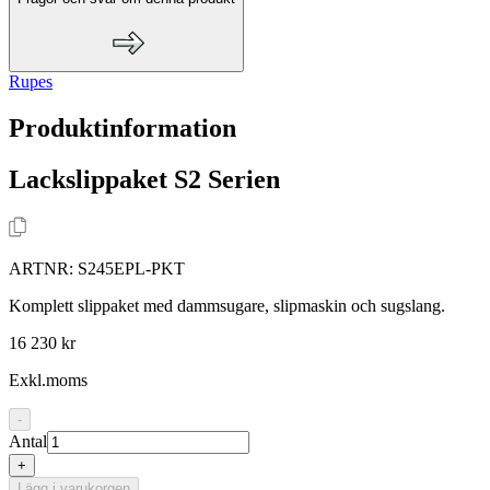
Rupes
Produktinformation
Lackslippaket S2 Serien
ARTNR:
S245EPL-PKT
Komplett slippaket med dammsugare, slipmaskin och sugslang.
16 230 kr
Exkl.moms
-
Antal
+
Lägg i varukorgen