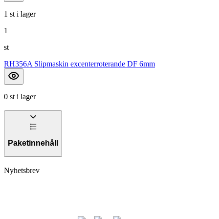
1 st i lager
1
st
RH356A Slipmaskin excenterroterande DF 6mm
0 st i lager
Paketinnehåll
Nyhetsbrev