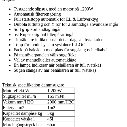
Tystgående slipsug med en motor på 1200W
Automatisk filterrengöring
Full start/stopp automatik för EL & Luftverktyg
Dubbla luftuttag och Y-rör för 2 samtidiga användare ingår
Soft grip körhandtag ingår
5st Rupes original filterpåsar ingår
Timräknare indikerar när det är dags att byta kolen
Topp för modulsystem systainer L-LOC
Fack på baksidan med plats för sugslang och elkabel
På manöverpanelen väljs sugeffekt
Val av manuellt eller automatikläge
En lampa indikerar när behållaren är full (vätska)
Sugen stängs av när behållaren är full (vätska)
Teknisk specifikation dammsugare
Motoreffekt W
1 200W
Sugkapacitet m3/h
165 m3/h
Vakum mm/H2O
2000 mm/H2O
Filteryta m2
1m2
Kapacitet dampåse kg
5kg
Kapacitet vätska l
45l
Max ingångstryck bar
6bar