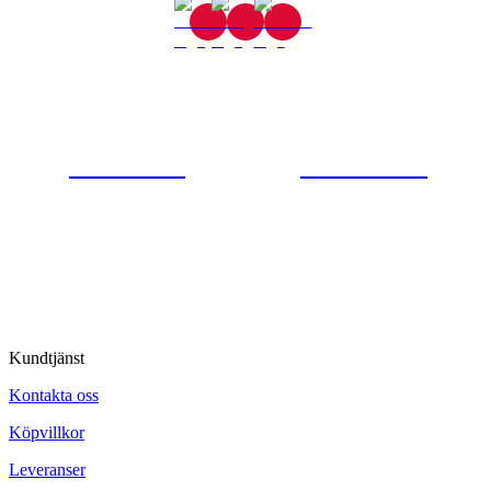
Gjutaregatan 8
665 32 Kil
0554-40070
Kontakta oss
© Tipro AB
Kundtjänst
Kontakta oss
Köpvillkor
Leveranser