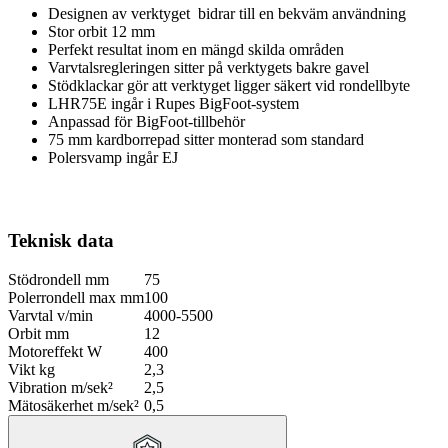
Designen av verktyget bidrar till en bekväm användning
Stor orbit 12 mm
Perfekt resultat inom en mängd skilda områden
Varvtalsregleringen sitter på verktygets bakre gavel
Stödklackar gör att verktyget ligger säkert vid rondellbyte
LHR75E ingår i Rupes BigFoot-system
Anpassad för BigFoot-tillbehör
75 mm kardborrepad sitter monterad som standard
Polersvamp ingår EJ
Teknisk data
Stödrondell mm
75
Polerrondell max mm
100
Varvtal v/min
4000-5500
Orbit mm
12
Motoreffekt W
400
Vikt kg
2,3
Vibration m/sek²
2,5
Mätosäkerhet m/sek²
0,5