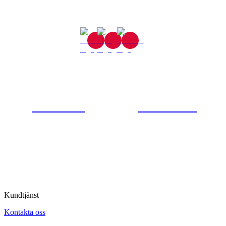
Gjutaregatan 8
665 32 Kil
0554-40070
Kontakta oss
© Tipro AB
Kundtjänst
Kontakta oss