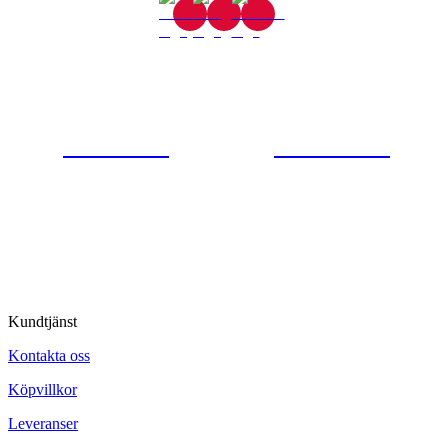
Gjutaregatan 8
665 32 Kil
0554-40070
Kontakta oss
© Tipro AB
Kundtjänst
Kontakta oss
Köpvillkor
Leveranser