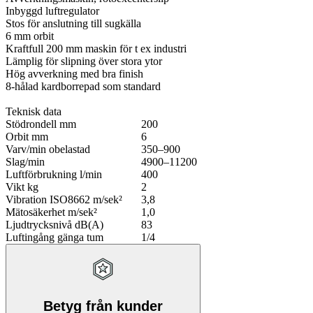
Inbyggd luftregulator
Stos för anslutning till sugkälla
6 mm orbit
Kraftfull 200 mm maskin för t ex industri
Lämplig för slipning över stora ytor
Hög avverkning med bra finish
8-hålad kardborrepad som standard
Teknisk data
Stödrondell mm
200
Orbit mm
6
Varv/min obelastad
350–900
Slag/min
4900–11200
Luftförbrukning l/min
400
Vikt kg
2
Vibration ISO8662 m/sek²
3,8
Mätosäkerhet m/sek²
1,0
Ljudtrycksnivå dB(A)
83
Luftingång gänga tum
1/4
Betyg från kunder