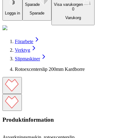
Sparade
Visa varukorgen
0
Logga in
Sparade
Varukorg
Förarbete
Verktyg
Slipmaskiner
Rotoexcenterslip 200mm Kardborre
Produktinformation
Avverkningsmaskin, rotoexcenterslip