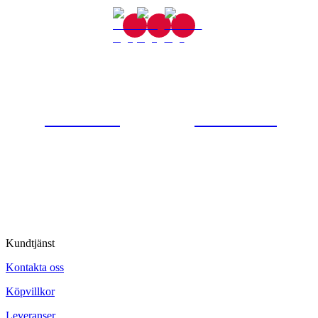
Gjutaregatan 8
665 32 Kil
0554-40070
Kontakta oss
© Tipro AB
Kundtjänst
Kontakta oss
Köpvillkor
Leveranser