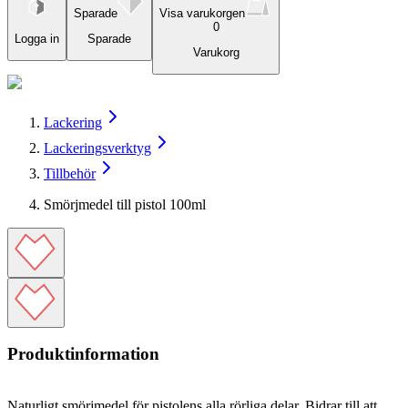
Sparade
Visa varukorgen
0
Logga in
Sparade
Varukorg
Lackering
Lackeringsverktyg
Tillbehör
Smörjmedel till pistol 100ml
Produktinformation
Naturligt smörjmedel för pistolens alla rörliga delar. Bidrar till att