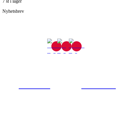
7 st i lager
Nyhetsbrev
Gjutaregatan 8
665 32 Kil
0554-40070
Kontakta oss
© Tipro AB