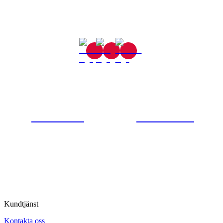
Gjutaregatan 8
665 32 Kil
0554-40070
Kontakta oss
© Tipro AB
Kundtjänst
Kontakta oss