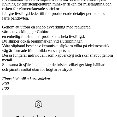
Kylning av driftstemperaturen minskar risken för missfärgning och
risken för värmerelaterade sprickor.
Längre livslängd leder till fler producerade detaljer per band och
färre bandbyten.
Genom att utföra en snabb avverkning med reducerad
värmeutveckling ger Cubitron
en enhetlig finish under produktens hela livslängd.
Du slipper också brännmärken vid slutslipningen.
Våra slipband består av keramiska slipkorn vilka på elektrostatisk
väg är formade för att bilda vassa spetsar.
Dessa fungerar individuellt som kapverktyg och skär snabbt genom
metall.
Spetsarna är självslipande när de brister, vilket ger lång hållbarhet
och jämnt resultat utan för högt arbetstryck.
Finns i två olika kornstolekar.
P60
P80