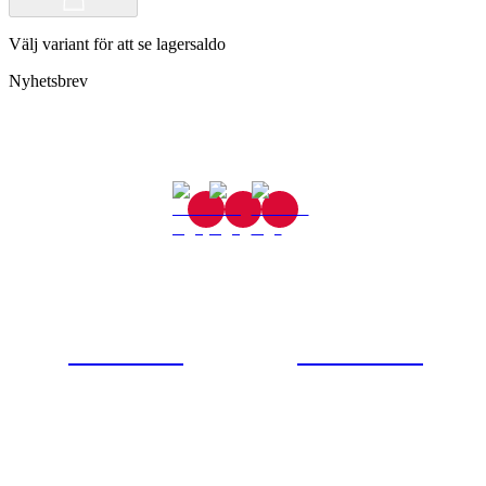
Välj variant för att se lagersaldo
Nyhetsbrev
Gjutaregatan 8
665 32 Kil
0554-40070
Kontakta oss
© Tipro AB