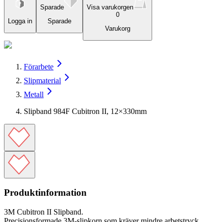
Sparade
Visa varukorgen
0
Logga in
Sparade
Varukorg
Förarbete
Slipmaterial
Metall
Slipband 984F Cubitron II, 12×330mm
Produktinformation
3M Cubitron II Slipband.
Precisionsformade 3M-slipkorn som kräver mindre arbetstryck.