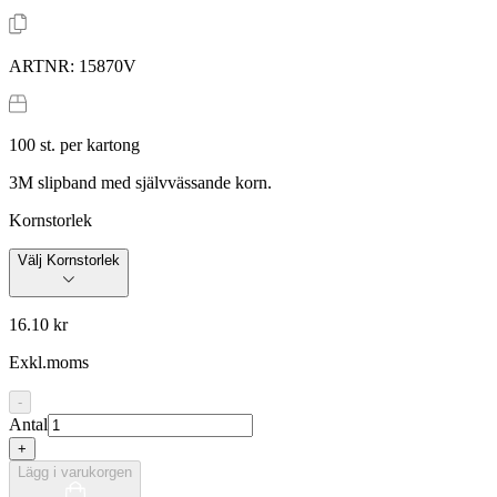
ARTNR:
15870V
100
st. per kartong
3M slipband med självvässande korn.
Kornstorlek
Välj Kornstorlek
16.10 kr
Exkl.moms
-
Antal
+
Lägg i varukorgen