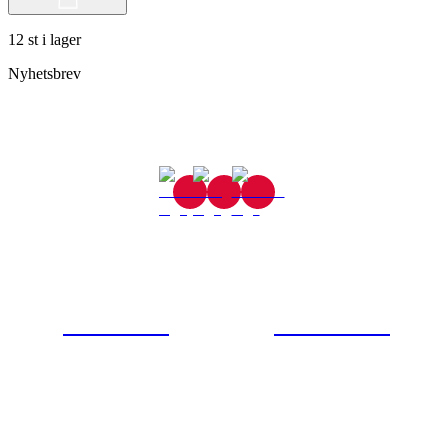
12 st i lager
Nyhetsbrev
Gjutaregatan 8
665 32 Kil
0554-40070
Kontakta oss
© Tipro AB