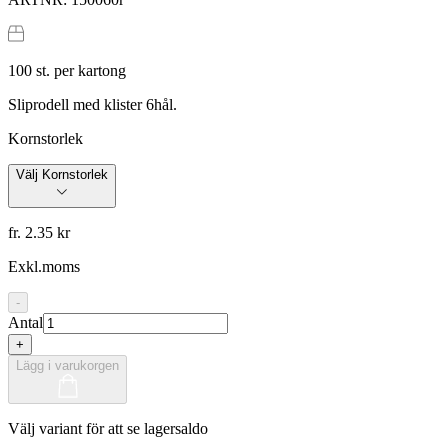
100
st. per kartong
Sliprodell med klister 6hål.
Kornstorlek
Välj Kornstorlek
fr. 2.35 kr
Exkl.moms
-
Antal
+
Lägg i varukorgen
Välj variant för att se lagersaldo