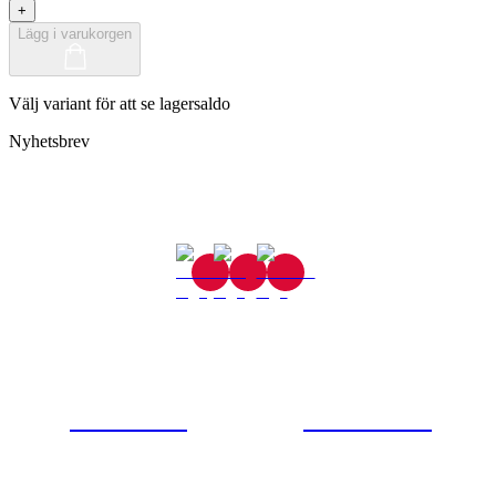
+
Lägg i varukorgen
Välj variant för att se lagersaldo
Nyhetsbrev
Gjutaregatan 8
665 32 Kil
0554-40070
Kontakta oss