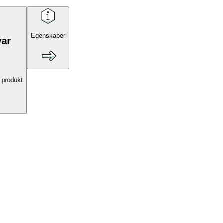
Egenskaper
var
 produkt