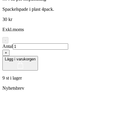
Spackelspade i plast 4pack.
30 kr
Exkl.moms
-
Antal
+
Lägg i varukorgen
9 st i lager
Nyhetsbrev