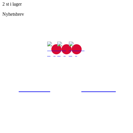
2 st i lager
Nyhetsbrev
Gjutaregatan 8
665 32 Kil
0554-40070
Kontakta oss
© Tipro AB