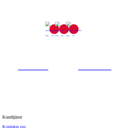
Gjutaregatan 8
665 32 Kil
0554-40070
Kontakta oss
© Tipro AB
Kundtjänst
Kontakta oss