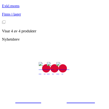
Exkl.moms
Finns i lager
Visar
4
av
4
produkter
Nyhetsbrev
Gjutaregatan 8
665 32 Kil
0554-40070
Kontakta oss