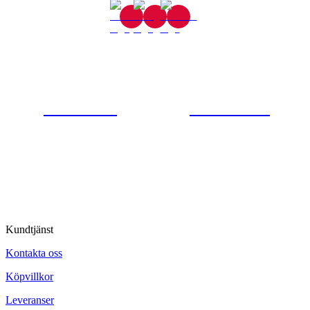
Gjutaregatan 8
665 32 Kil
0554-40070
Kontakta oss
© Tipro AB
Kundtjänst
Kontakta oss
Köpvillkor
Leveranser