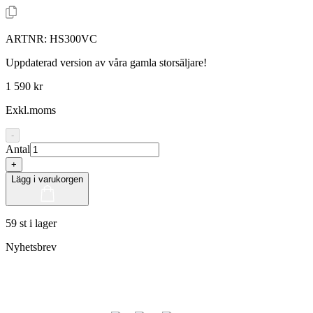
ARTNR:
HS300VC
Uppdaterad version av våra gamla storsäljare!
1 590 kr
Exkl.moms
-
Antal
+
Lägg i varukorgen
59 st i lager
Nyhetsbrev