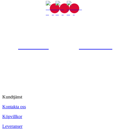
Gjutaregatan 8
665 32 Kil
0554-40070
Kontakta oss
© Tipro AB
Kundtjänst
Kontakta oss
Köpvillkor
Leveranser