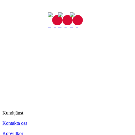
Gjutaregatan 8
665 32 Kil
0554-40070
Kontakta oss
© Tipro AB
Kundtjänst
Kontakta oss
Köpvillkor