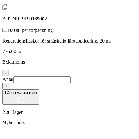
ARTNR:
9190169002
100
st. per förpackning
Reparationsflaskor för småskalig färgapplicering, 20 ml
776.60 kr
Exkl.moms
-
Antal
+
Lägg i varukorgen
2 st i lager
Nyhetsbrev