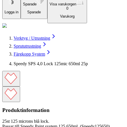
Sparade
Visa varukorgen
0
Logga in
Sparade
Varukorg
Verktyg / Utrustning
Sprututrustning
Färgkopp System
Speedy SPS 4,0 Lock 125mic 650ml 25p
Produktinformation
25st 125 microns blå lock.
Passar till Speedy Paint system 125 650ml. (Speedy125650).