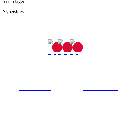
55 st i lager
Nyhetsbrev
Gjutaregatan 8
665 32 Kil
0554-40070
Kontakta oss
© Tipro AB