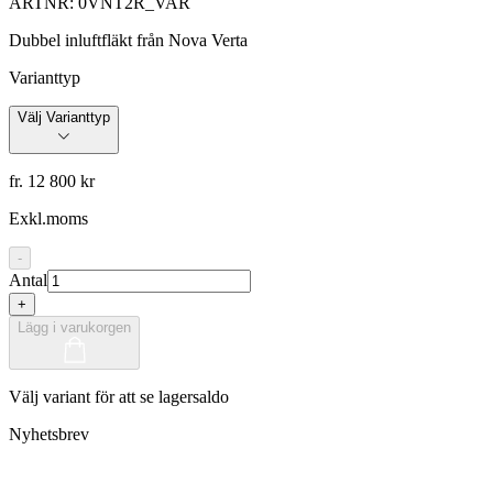
ARTNR:
0VNT2R_VAR
Dubbel inluftfläkt från Nova Verta
Varianttyp
Välj Varianttyp
fr. 12 800 kr
Exkl.moms
-
Antal
+
Lägg i varukorgen
Välj variant för att se lagersaldo
Nyhetsbrev