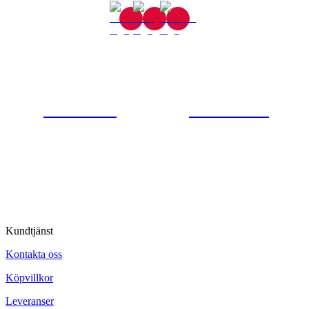
Gjutaregatan 8
665 32 Kil
0554-40070
Kontakta oss
© Tipro AB
Kundtjänst
Kontakta oss
Köpvillkor
Leveranser