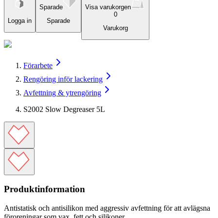
Sparade
Visa varukorgen
0
Logga in
Sparade
Varukorg
Förarbete
Rengöring inför lackering
Avfettning & ytrengöring
S2002 Slow Degreaser 5L
Produktinformation
Antistatisk och antisilikon med aggressiv avfettning för att avlägsna
föroreningar som vax, fett och silikoner.