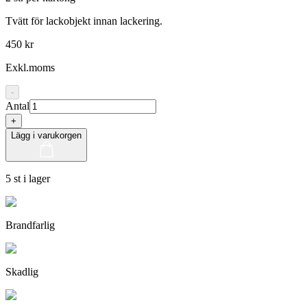
Tvätt för lackobjekt innan lackering.
450 kr
Exkl.moms
-
Antal
+
Lägg i varukorgen
5 st i lager
Brandfarlig
Skadlig