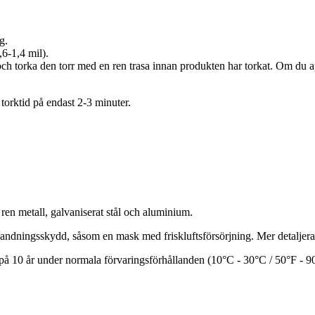
g.
6-1,4 mil).
 torka den torr med en ren trasa innan produkten har torkat. Om du ap
orktid på endast 2-3 minuter.
n metall, galvaniserat stål och aluminium.
ndningsskydd, såsom en mask med friskluftsförsörjning. Mer detaljerad
 på 10 år under normala förvaringsförhållanden (10°C - 30°C / 50°F - 90