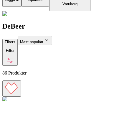
Varukorg
DeBeer
Filters
Mest populärt
Filter
86
Produkter