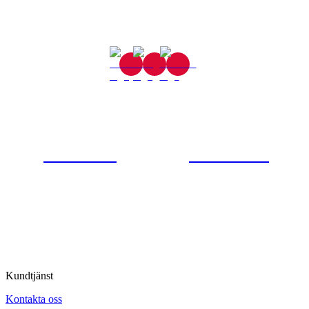
Gjutaregatan 8
665 32 Kil
0554-40070
Kontakta oss
© Tipro AB
Kundtjänst
Kontakta oss