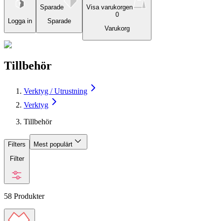
Sparade
Visa varukorgen
0
Logga in
Sparade
Varukorg
Tillbehör
Verktyg / Utrustning
Verktyg
Tillbehör
Filters
Mest populärt
Filter
58
Produkter