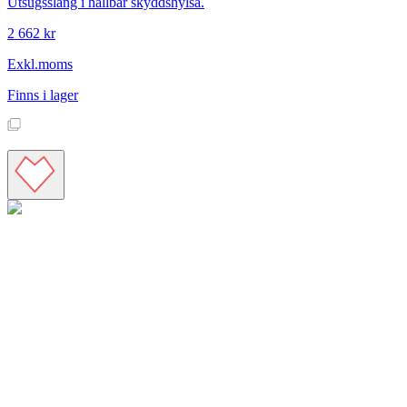
Utsugsslang i hållbar skyddshylsa.
2 662 kr
Exkl.moms
Finns i lager