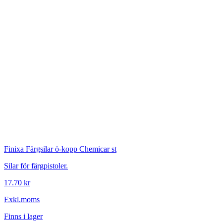
Finixa
Färgsilar ö-kopp Chemicar st
Silar för färgpistoler.
17.70 kr
Exkl.moms
Finns i lager