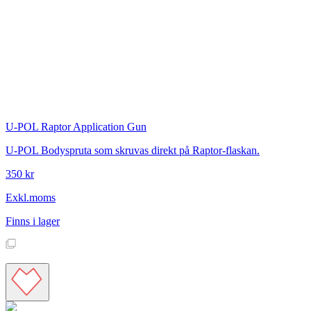
U-POL
Raptor Application Gun
U-POL Bodyspruta som skruvas direkt på Raptor-flaskan.
350 kr
Exkl.moms
Finns i lager