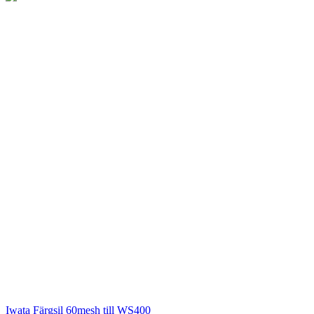
Iwata
Färgsil 60mesh till WS400