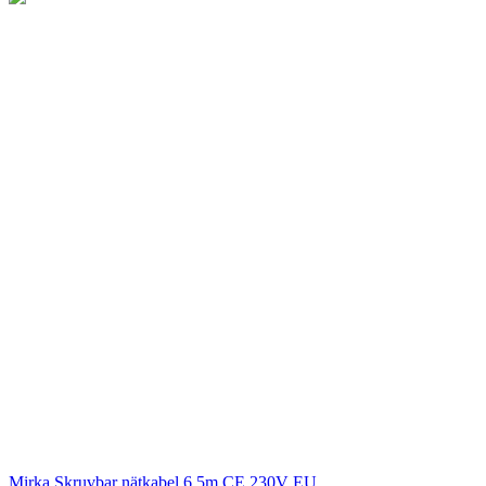
Mirka
Skruvbar nätkabel 6,5m CE 230V EU