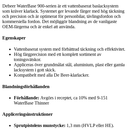
Debeer WaterBase 900-serien är ett vattenbaserat baslacksystem
som kräver klarlack. Systemet ger levande färger med hög täckning
och precision och är optimerat för personbilar, tävlingsfordon och
kommersiella fordon. Det möjliggör blandning av de vanligaste
OEM-färgerna och är enkel att använda.
Egenskaper
Vattenbaserat system med förbättrad täckning och effektivitet.
Hög färgprecision med ett komplett sortiment av
toningsvätskor.
Appliceras över grundmålat stål, aluminium, plast eller gamla
lacksystem i gott skick.
Kompatibelt med alla De Beer-klarlacker.
Blandningsförhållanden
Förhållande:
Avgörs i receptet, ca 10% med 9-151
WaterBase Thinner
Appliceringsinstruktioner
Sprutpistolens munstycke:
1,3 mm (HVLP eller HE).