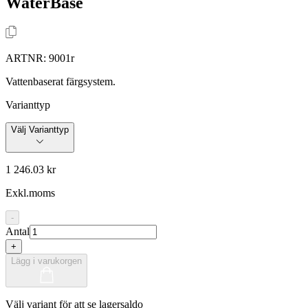
WaterBase
ARTNR:
9001r
Vattenbaserat färgsystem.
Varianttyp
Välj Varianttyp
1 246.03 kr
Exkl.moms
-
Antal
+
Lägg i varukorgen
Välj variant för att se lagersaldo