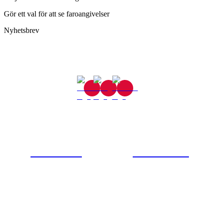
Gör ett val för att se faroangivelser
Nyhetsbrev
Gjutaregatan 8
665 32 Kil
0554-40070
Kontakta oss
© Tipro AB