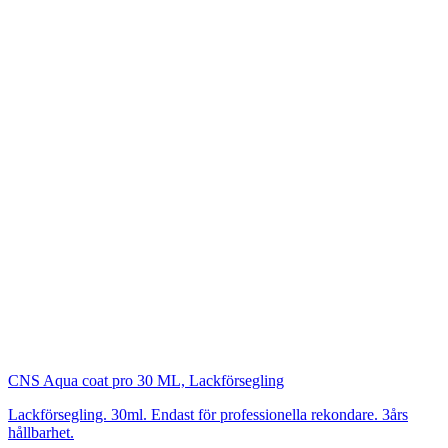
CNS
Aqua coat pro 30 ML, Lackförsegling
Lackförsegling. 30ml. Endast för professionella rekondare. 3års
hållbarhet.