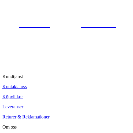
Gjutaregatan 8
665 32 Kil
0554-40070
Kontakta oss
© Tipro AB
Kundtjänst
Kontakta oss
Köpvillkor
Leveranser
Returer & Reklamationer
Om oss