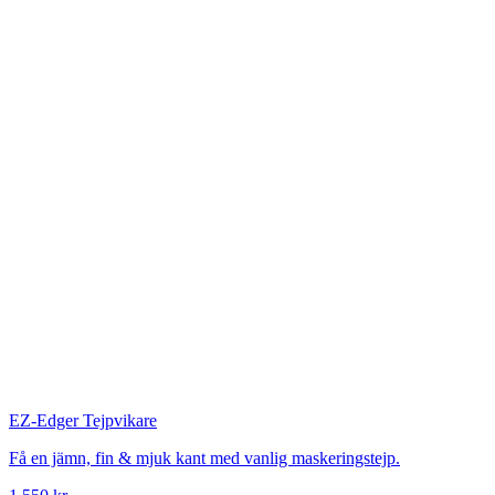
EZ-Edger
Tejpvikare
Få en jämn, fin & mjuk kant med vanlig maskeringstejp.