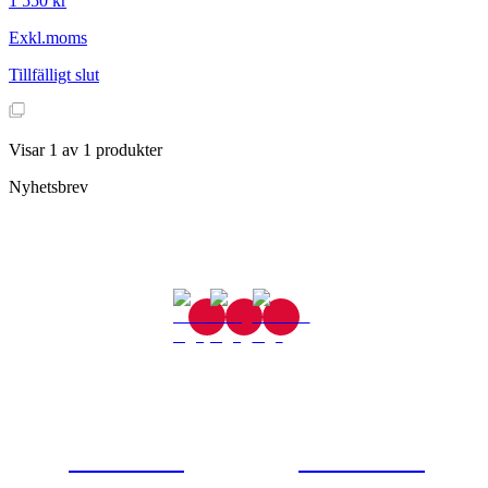
1 550 kr
Exkl.moms
Tillfälligt slut
Visar
1
av
1
produkter
Nyhetsbrev
Gjutaregatan 8
665 32 Kil
0554-40070
Kontakta oss