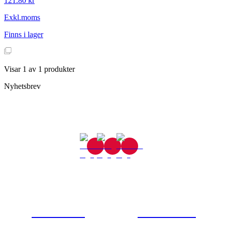
121.80 kr
Exkl.moms
Finns i lager
Visar
1
av
1
produkter
Nyhetsbrev
Gjutaregatan 8
665 32 Kil
0554-40070
Kontakta oss