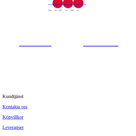
Gjutaregatan 8
665 32 Kil
0554-40070
Kontakta oss
© Tipro AB
Kundtjänst
Kontakta oss
Köpvillkor
Leveranser