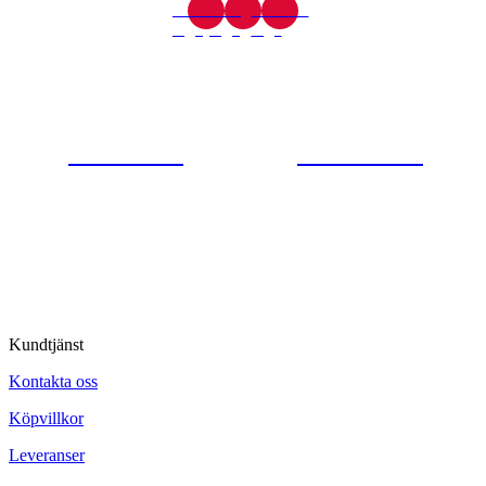
Gjutaregatan 8
665 32 Kil
0554-40070
Kontakta oss
© Tipro AB
Kundtjänst
Kontakta oss
Köpvillkor
Leveranser